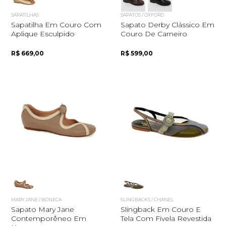
SAPATILHAS
SAPATOS / OXFORD
Sapatilha Em Couro Com
Sapato Derby Clássico Em
Aplique Esculpido
Couro De Carneiro
R$ 669,00
R$ 599,00
MARY JANE / BONECA
SLINGBACKS / CHANEL
Sapato Mary Jane
Slingback Em Couro E
Contemporêneo Em
Tela Com Fivela Revestida