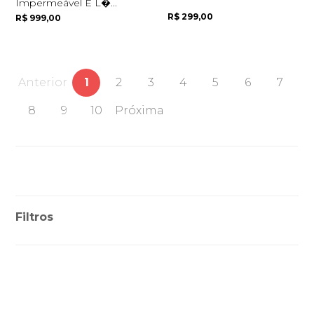
Impermeável E L�...
R$ 299,00
R$ 999,00
Anterior
1
2
3
4
5
6
7
8
9
10
Próxima
Filtros